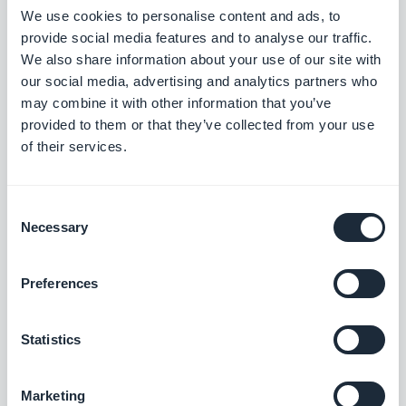
We use cookies to personalise content and ads, to
Serviços de segurança
provide social media features and to analyse our traffic.
We also share information about your use of our site with
Patrulhas noturnas
our social media, advertising and analytics partners who
Segurança do casamento
may combine it with other information that you’ve
Agentes de segurança
provided to them or that they’ve collected from your use
of their services.
Supervisão do local
Proteção VIP
Vigilância na loja
Consent
Necessary
Selection
Sênior
Preferences
Auxiliares de enfermagem
Atividades recreativas
Statistics
Assistência em casa
Entregas de refeições
Marketing