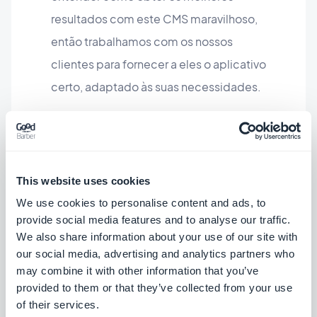
resultados com este CMS maravilhoso,
então trabalhamos com os nossos
clientes para fornecer a eles o aplicativo
certo, adaptado às suas necessidades.
Hago ADV
oferece uma solução para mobile de
This website uses cookies
verdade, abriu portas para conversar
We use cookies to personalise content and ads, to
provide social media features and to analyse our traffic.
com ministérios que eu não teria sido
We also share information about your use of our site with
capaz se apenas oferecesse websites.
our social media, advertising and analytics partners who
may combine it with other information that you’ve
Eric Pastorek,
Reformed Media
provided to them or that they’ve collected from your use
of their services.