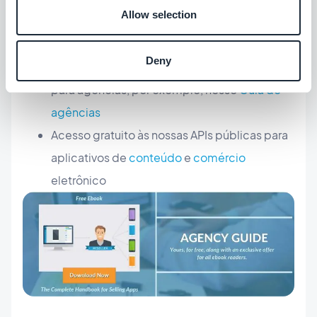
Allow selection
Melhor suporte, disponível 7 dias em 7, 24
horas em 24
Deny
Dicas e conselhos atualizados regularmente
para agências, por exemplo, nosso
Guia de
agências
Acesso gratuito às nossas APIs públicas para
aplicativos de
conteúdo
e
comércio
eletrônico