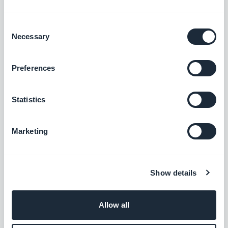
O que o programa de revenda
inclui?
Consent
Necessary
Selection
Criação ilimitada de aplicativos, opção de
Preferences
marca branca incluída por um preço a partir
de US$ 200 por mês
Statistics
Acesso aos recursos mais avançados para
cada aplicativo
Marketing
3 plataformas de publicação por aplicativo: a
Web, a Google Play Store e a App Store
Show details
Acesso ao painel de
controle do revendedor
para gerenciar todos os seus projetos
Allow all
Possibilidade de editar o
acesso ao backend
do aplicativo para cada cliente