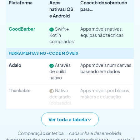
Plataforma
Apps
Concebido sobretudo
nativas iOS
para…
e Android
GoodBarber
Swift +
Apps móveis nativas,
Kotlin
equipas não técnicas
compilados
FERRAMENTAS NO-CODE MÓVEIS
Adalo
Através
Apps móveis num canvas
de build
baseado em dados
nativo
Thunkable
Nativo
Apps móveis por blocos,
declarado
makers e educação
(debatido)
FlutterFlow
Build
Apps Flutter,
Ver toda a tabela
nativo
programadores e
Flutter
equipas técnicas
Comparação sintética — cada linha é desenvolvida,