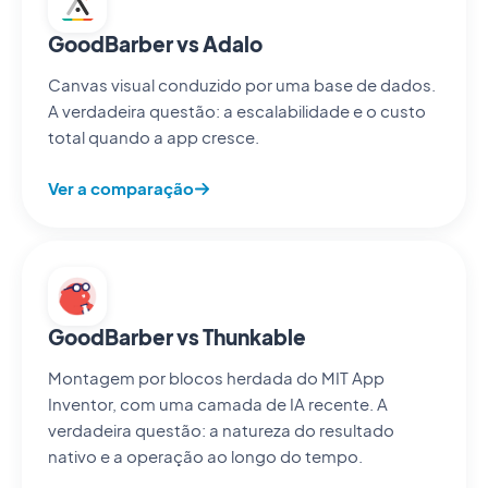
Emergent
App full-
Prototipagem full-stack
GoodBarber vs Adalo
stack
por prompt de IA
gerada
Canvas visual conduzido por uma base de dados.
A verdadeira questão: a escalabilidade e o custo
Rork
React
Geração de apps
total quando a app cresce.
Native
móveis por IA
gerado
Ver a comparação
Lovable
App web
Apps web geradas por
gerada por
prompt de IA
IA
Bolt.new
Gerado
Código de produção
por IA,
que é seu, para
GoodBarber vs Thunkable
código que
programadores
é seu
Montagem por blocos herdada do MIT App
Inventor, com uma camada de IA recente. A
verdadeira questão: a natureza do resultado
nativo e a operação ao longo do tempo.