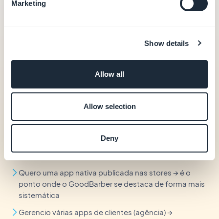
Marketing
Não sabes que comparação ler primeiro? Parte da
tua necessidade.
Show details
Venho de uma folha de cálculo ou de uma ferramenta
interna →
GoodBarber vs Glide
Allow all
Estou em dúvida com uma plataforma web no-code
poderosa →
GoodBarber vs Bubble
Allow selection
Comparo duas ferramentas no-code móveis →
vs
Adalo
ou
vs Thunkable
Deny
Gerei uma app com IA e quero passar para produção
→
vs Base44
,
vs Emergent
ou
vs Rork
Quero uma app nativa publicada nas stores → é o
ponto onde o GoodBarber se destaca de forma mais
sistemática
Gerencio várias apps de clientes (agência) →