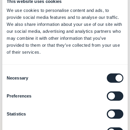
This website uses cookies
We use cookies to personalise content and ads, to
provide social media features and to analyse our traffic.
GoodBarber vs Bolt.new
We also share information about your use of our site with
Gera código de produção que é seu e exportável
our social media, advertising and analytics partners who
para o GitHub. A GoodBarber dá-lhe a plataforma
may combine it with other information that you’ve
gerida para operar a app todos os dias — sem
provided to them or that they’ve collected from your use
editor de código.
of their services.
Ver a comparação
Consent
Necessary
Selection
Preferences
Por onde começar
Statistics
consoante o teu projeto