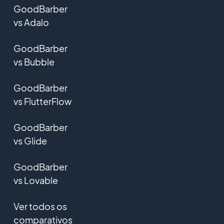
GoodBarber
vs Adalo
GoodBarber
vs Bubble
GoodBarber
vs FlutterFlow
GoodBarber
vs Glide
GoodBarber
vs Lovable
Ver todos os
comparativos