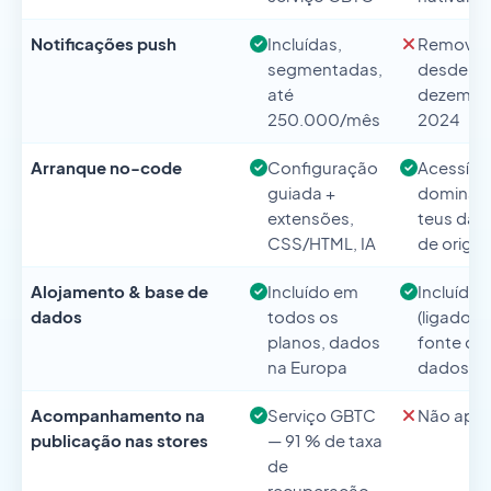
Notificações push
Incluídas,
Removid
segmentadas,
desde
até
dezembr
250.000/mês
2024
Arranque no-code
Configuração
Acessível
guiada +
dominare
extensões,
teus dad
CSS/HTML, IA
de orige
Alojamento & base de
Incluído em
Incluído
dados
todos os
(ligado à
planos, dados
fonte de
na Europa
dados)
Acompanhamento na
Serviço GBTC
Não aplic
publicação nas stores
— 91 % de taxa
de
recuperação