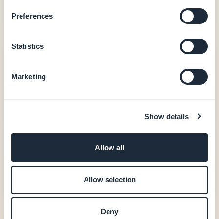
Output PWA
0 % de comissão nas transações de e-
Preferences
commerce
Apps nativas iOS + Android — a partir de 55
Statistics
€/mês
Output nativo iOS + Android (Swift + Kotlin)
Marketing
Compras in-app (Apple StoreKit / Google Play
Billing)
Autenticação de utilizador, fidelização,
Show details
reservas
20 extensões incluídas
Acompanhamento na publicação nas stores
Allow all
(GBTC)
Ver preços
Allow selection
Deny