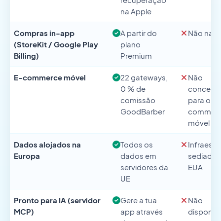
na Apple
Compras in-app
A partir do
Não nati
(StoreKit / Google Play
plano
Billing)
Premium
E-commerce móvel
22 gateways,
Não
0 % de
concebi
comissão
para o e-
GoodBarber
commer
móvel
Dados alojados na
Todos os
Infraestr
Europa
dados em
sediada 
servidores da
EUA
UE
Pronto para IA (servidor
Gere a tua
Não
MCP)
app através
disponíve