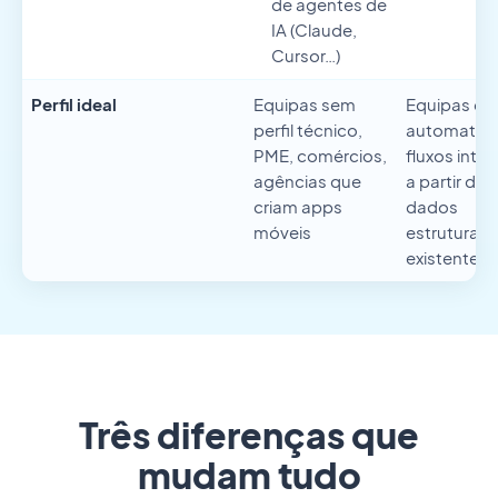
de agentes de
IA (Claude,
Cursor…)
Perfil ideal
Equipas sem
Equipas qu
perfil técnico,
automatiz
PME, comércios,
fluxos inte
agências que
a partir de
criam apps
dados
móveis
estruturad
existentes
Três diferenças que
mudam tudo