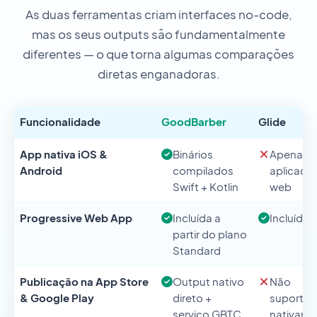
As duas ferramentas criam interfaces no-code,
mas os seus outputs são fundamentalmente
diferentes — o que torna algumas comparações
diretas enganadoras.
Funcionalidade
GoodBarber
Glide
App nativa iOS &
Binários
Apenas
Android
compilados
aplicaçã
Swift + Kotlin
web
Progressive Web App
Incluída a
Incluída
partir do plano
Standard
Publicação na App Store
Output nativo
Não
& Google Play
direto +
suporta
serviço GBTC
nativame