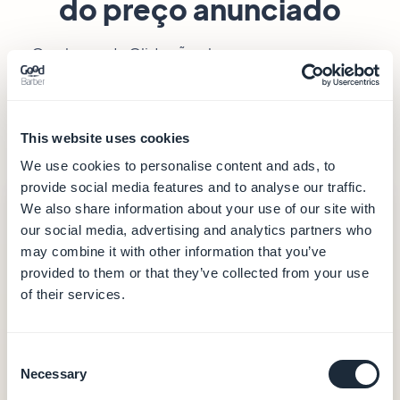
do preço anunciado
Os planos da Glide são claros, mas pagam uma
ferramenta web para os teus dados
— não uma
app publicada nas stores. Eis o que cada
subscrição cobre realmente.
This website uses cookies
We use cookies to personalise content and ads, to
provide social media features and to analyse our traffic.
GoodBarber
— a partir de 30 €/mês
We also share information about your use of our site with
our social media, advertising and analytics partners who
30 €
may combine it with other information that you’ve
/mês (faturação anual)
provided to them or that they’ve collected from your use
of their services.
Alojamento e base de dados (dados na
Europa)
CMS e back-office
Consent
Notificações push (10.000/mês)
Necessary
Selection
Analytics integrados