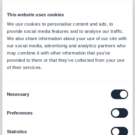
Quem são os Revendedores de
Apps da GoodBarber?
This website uses cookies
We use cookies to personalise content and ads, to
Christophe Spinetti, Terça-Feira 29 Março
provide social media features and to analyse our traffic.
2022
We also share information about your use of our site with
Revendedores: Como vender
um aplicativo para uma loja
our social media, advertising and analytics partners who
física?
may combine it with other information that you’ve
provided to them or that they’ve collected from your use
of their services.
Marie Pireddu, Sexta-Feira 4 Março 2022
Agency Spotlight: Ollmedia
Prod. auxilia você no
desenvolvimento e
Consent
implementação da sua
Necessary
Selection
estratégia de comunicação
Preferences
Christophe Spinetti, Segunda-Feira 21
Fevereiro 2022
Revendedores: Como vender
um aplicativo de cursos online?
Statistics