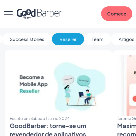
Comece
Success stories
Reseller
Team
Artigos
Escrito em Sábado 1 Junho 2024
Jerome Gr
GoodBarber: torne-se um
Maximi
revendedor de aplicativos
recor