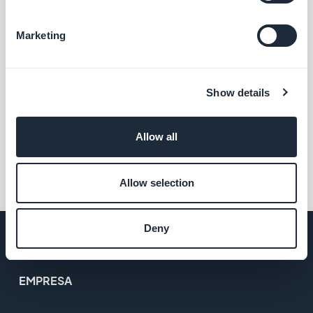
Marketing
Christophe Spinetti, Quarta-Feira 9
Fevereiro 2022
Revendedores: Como vender
um app para um restaurante?
Show details
Allow all
1
2
3
Allow selection
Deny
EMPRESA