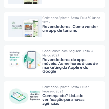
vídeo apresenta uma visão geral do painel do
revended
revendedor e as possibilidades oferecidas pela
parceiro 
opção de marca branca, incluída na assinatura do
digital de
Christophe Spinetti, Sexta-Feira 30 Junho
revendedor:
2023
Revendedores: Como vender
um app de turismo
GoodBarber Team, Segunda-Feira 13
Março 2023
Revendedores de apps
móveis: As melhores dicas de
marketing da Apple e do
Google
Christophe Spinetti, Sexta-Feira 3
Fevereiro 2023
Começando? Lista de
verificação para novas
agências