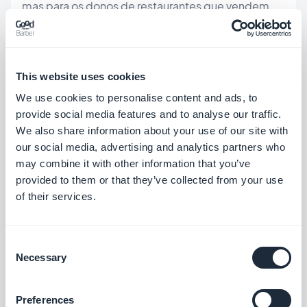
mas para os donos de restaurantes que vendem
comida para viagem, é uma opção que eles
apreciarão. Eles poderão manter sua maneira usual
de fazer negócios. O cliente final valida sua
This website uses cookies
transação e opta por não pagar no aplicativo, mas
We use cookies to personalise content and ads, to
provide social media features and to analyse our traffic.
sim no momento da retirada do pedido.
We also share information about your use of our site with
our social media, advertising and analytics partners who
Entrega local:
may combine it with other information that you’ve
Em um aplicativo ou site de comércio eletrônico
provided to them or that they’ve collected from your use
clássico, geralmente há zonas de entrega por país
of their services.
ou em todo o mundo. Um dono de restaurante, se
entrega refeições, geralmente não vai além de sua
Consent
Necessary
cidade. Portanto, existe uma opção na
Selection
GoodBarber que permite escolher as zonas de
Preferences
entrega por código postal, o que será de grande