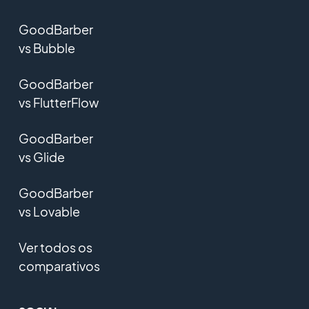
GoodBarber
vs Bubble
GoodBarber
vs FlutterFlow
GoodBarber
vs Glide
GoodBarber
vs Lovable
Ver todos os
comparativos