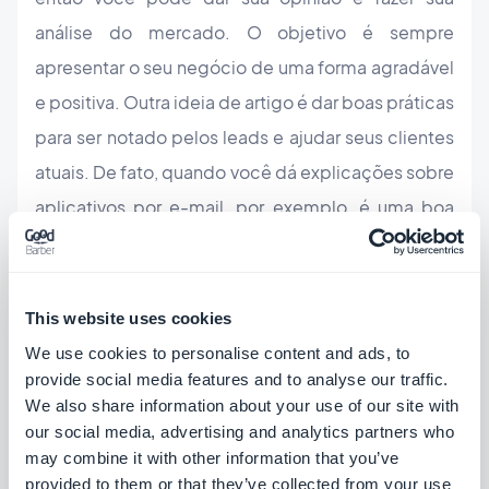
análise do mercado. O objetivo é sempre
apresentar o seu negócio de uma forma agradável
e positiva. Outra ideia de artigo é dar boas práticas
para ser notado pelos leads e ajudar seus clientes
atuais. De fato, quando você dá explicações sobre
aplicativos por e-mail, por exemplo, é uma boa
ideia apoiar suas palavras com uma postagem no
blog. O cliente terá um documento escrito que
poderá guardar e usar mais tarde. Essa também é
This website uses cookies
uma boa maneira de economizar tempo ao lidar
We use cookies to personalise content and ads, to
provide social media features and to analyse our traffic.
com suas solicitações de suporte. Finalmente,
We also share information about your use of our site with
você pode usar o tempo para falar sobre um
our social media, advertising and analytics partners who
assunto mais leve ou inusitado. Até mesmo seus
may combine it with other information that you’ve
provided to them or that they’ve collected from your use
leitores precisam desabafar e vão gostar de ler um