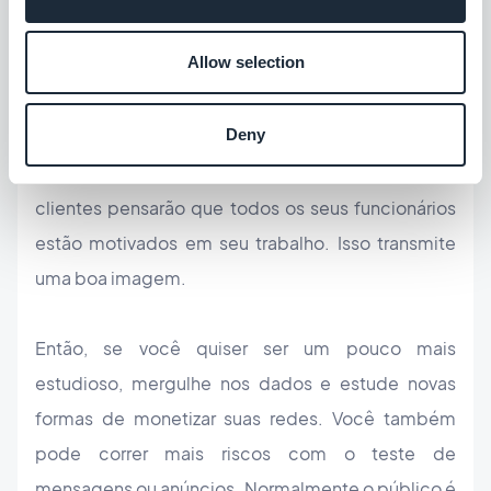
mensagens são mais curtas e/ou mais gráficas
Allow selection
(vídeos, fotos, animações, emoticons...). Aproveite
para transmitir uma imagem um pouco mais
Deny
humana e divertida do que o resto do ano. Se você
mostrar fotos de uma empresa que vive bem, seus
clientes pensarão que todos os seus funcionários
estão motivados em seu trabalho. Isso transmite
uma boa imagem.
Então, se você quiser ser um pouco mais
estudioso, mergulhe nos dados e estude novas
formas de monetizar suas redes. Você também
pode correr mais riscos com o teste de
mensagens ou anúncios. Normalmente o público é