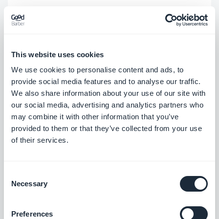
Além disso, graças aos aplicativos de comércio
eletrônico, você pode criar aplicativos com
recursos avançados de vendas online. As opções
This website uses cookies
de gerenciamento de catálogo, é claro, serão um
We use cookies to personalise content and ads, to
grande ponto de venda para seus clientes. Mas
provide social media features and to analyse our traffic.
você também pode prometer que melhorarão
We also share information about your use of our site with
suas vendas com opções como checkout com 1
our social media, advertising and analytics partners who
may combine it with other information that you’ve
clique, lembrete de carrinho abandonado, botão
provided to them or that they’ve collected from your use
de comprar novamente para vendas recorrentes,
of their services.
etc ... Adicione a isso as opções de Retirada na
Loja para todos os restaurantes e lojas de
Consent
conveniência, e você terá uma ampla gama de
Necessary
Selection
opções e seus clientes ficarão convencidos.
Preferences