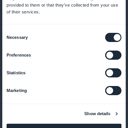
clientes
provided to them or that they’ve collected from your use
of their services.
Recompense seus clientes fiéis com benefícios e
prêmios exclusivos
Consent
Necessary
Selection
Cartão de associado premium
Preferences
Ofereça benefícios exclusivos para seus clientes
Statistics
regulares
Marketing
Monitoramento do desempenho de seus
serviços
Show details
Use estatísticas para otimizar seus serviços e