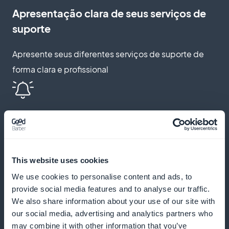
Apresentação clara de seus serviços de
suporte
Apresente seus diferentes serviços de suporte de
forma clara e profissional
Notificações push e lembretes
automáticos
Envie lembretes e notificações para reduzir as
This website uses cookies
ausências e melhorar o envolvimento do cliente
We use cookies to personalise content and ads, to
provide social media features and to analyse our traffic.
We also share information about your use of our site with
our social media, advertising and analytics partners who
Programa de fidelidade para seus
may combine it with other information that you’ve