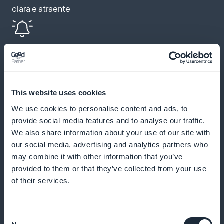
clara e atraente
Lembretes automáticos e notificações
push
This website uses cookies
Envie lembretes e notificações para reduzir as
We use cookies to personalise content and ads, to
ausências e incentivar a participação regular
provide social media features and to analyse our traffic.
We also share information about your use of our site with
our social media, advertising and analytics partners who
may combine it with other information that you’ve
Programa de fidelidade para seus alunos
provided to them or that they’ve collected from your use
of their services.
Recompense seus alunos fiéis com benefícios e
prêmios exclusivos
Consent