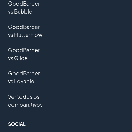
GoodBarber
vs Bubble
GoodBarber
vs FlutterFlow
GoodBarber
vs Glide
GoodBarber
vs Lovable
Ver todos os
comparativos
SOCIAL