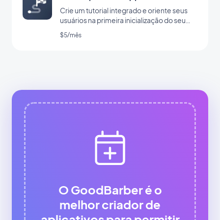
Crie um tutorial integrado e oriente seus
usuários na primeira inicialização do seu
app
$5/mês
O GoodBarber é o
melhor criador de
aplicativos para permitir