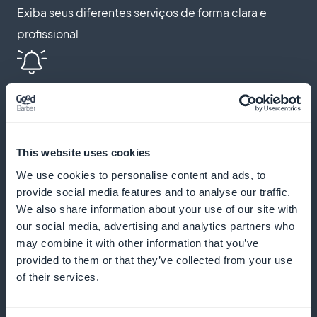
Exiba seus diferentes serviços de forma clara e
profissional
Lembretes automáticos e notificações
push
This website uses cookies
Envie lembretes e notificações para reduzir o não
We use cookies to personalise content and ads, to
comparecimento e incentivar as reservas regulares
provide social media features and to analyse our traffic.
We also share information about your use of our site with
our social media, advertising and analytics partners who
may combine it with other information that you’ve
Programa de fidelidade para seus
provided to them or that they’ve collected from your use
clientes
of their services.
Recompense seus clientes fiéis com benefícios e