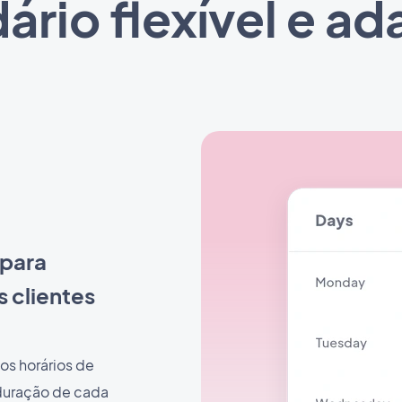
ário flexível e ad
 para
 clientes
os horários de
duração de cada