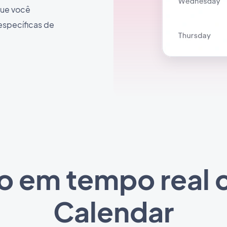
que você
 específicas de
o em tempo real
Calendar