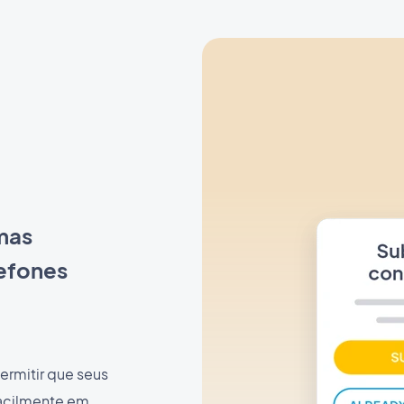
amas
lefones
ermitir que seus
facilmente em