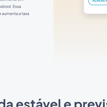
ndroid. Essa
e aumenta a taxa
a estável e previ