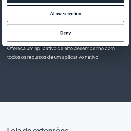
entender as necessidades de seus clientes
Allow selection
Experiência excepcional do usuário
Deny
Ofereça um aplicativo de alto desempenho com
todos os recursos de um aplicativo nativo
Loja de extensões