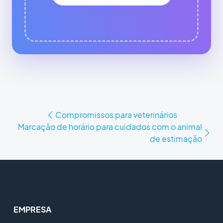
Compromissos para veterinários
Marcação de horário para cuidados com o animal
de estimação
EMPRESA