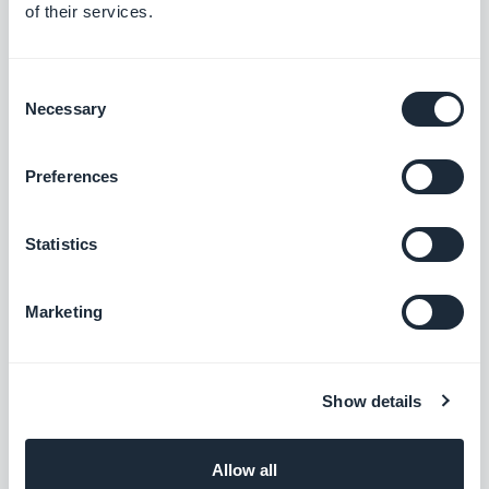
Farmacêutico
of their services.
Fisioterapeuta
Gastroenterologista
Consent
Hipnoterapeuta
Necessary
Selection
Naturopata
Nutricionista
Preferences
Nutricionista de animais
Ortoptista
Statistics
Osteopata
Psicólogo
Marketing
Psiquiatra
Quiropodista
Reflexologista
Show details
Cirurgião-dentista
Allow all