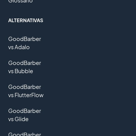
Glossário
ALTERNATIVAS
GoodBarber
vs Adalo
GoodBarber
vs Bubble
GoodBarber
vs FlutterFlow
GoodBarber
vs Glide
GoodBarber