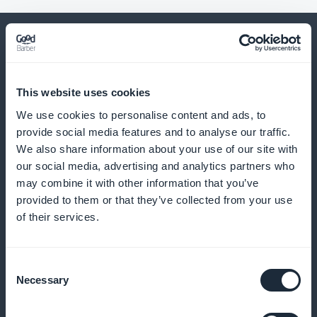
E muito mais
This website uses cookies
We use cookies to personalise content and ads, to
provide social media features and to analyse our traffic.
We also share information about your use of our site with
our social media, advertising and analytics partners who
may combine it with other information that you’ve
provided to them or that they’ve collected from your use
of their services.
Compra instantânea simplificada
Oferecer a possibilidade de fazer pedidos
Consent
Necessary
diretamente das listas de produtos sem passar pela
Selection
ficha do produto