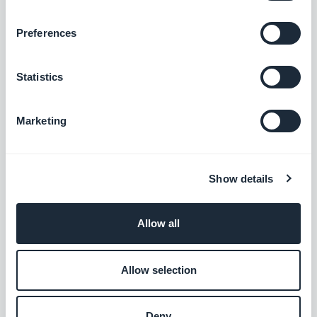
Venda seus produtos diretamente no Lojas
do Facebook
Preferences
Grátis
Statistics
ClickSend
Adicione funcionalidades de mensagens
Marketing
de texto e automações ao seu app
Grátis
Show details
Salesforce
Allow all
Boost your sales and conversion rates
Grátis
Allow selection
Deny