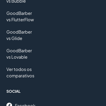
vs Bubble
GoodBarber
vs FlutterFlow
GoodBarber
vs Glide
GoodBarber
vs Lovable
Ver todos os
comparativos
SOCIAL
Facebook