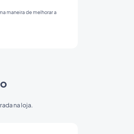
ima maneira de melhorar a
io
ada na loja.