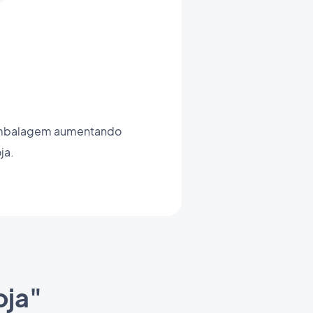
 embalagem aumentando
ja.
oja"