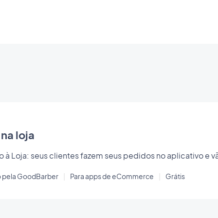
na loja
o à Loja: seus clientes fazem seus pedidos no aplicativo e vão
o pela GoodBarber
|
Para apps de eCommerce
|
Grátis