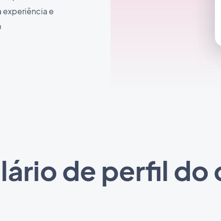
 experiência e
m
ário de perfil do 