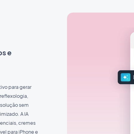
os e
ivo para gerar
reflexologia,
 solução sem
imizado. A IA
senciais, cremes
el para iPhone e