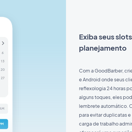
Exiba seus slots
planejamento
Com a GoodBarber, crie
e Android onde seus cli
reflexologia 24 horas p
alguns toques, eles po
lembrete automático. O
para evitar duplicatas 
carga de trabalho admin