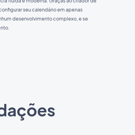
ia fluida e moderna. Graças ao criador de
 configurar seu calendário em apenas
enhum desenvolvimento complexo, e se
nto.
ndações