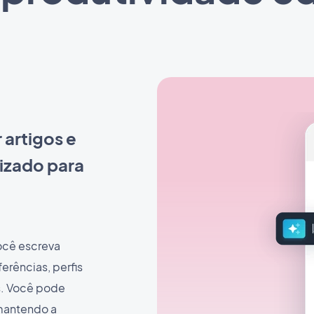
 artigos e
izado para
ocê escreva
rências, perfis
s. Você pode
mantendo a