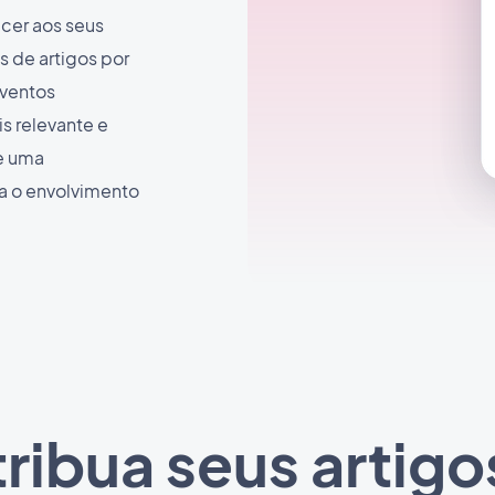
ecer aos seus
 de artigos por
eventos
is relevante e
de uma
ta o envolvimento
tribua seus arti