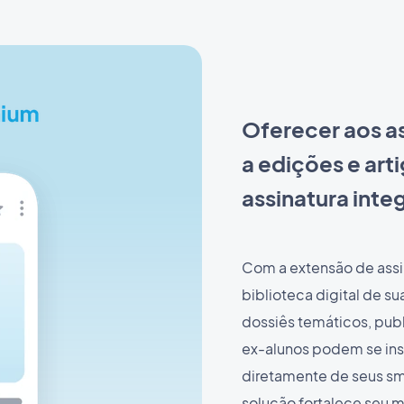
Oferecer aos a
a edições e art
assinatura inte
Com a extensão de assi
biblioteca digital de s
dossiês temáticos, publ
ex-alunos podem se ins
diretamente de seus sm
solução fortalece seu 