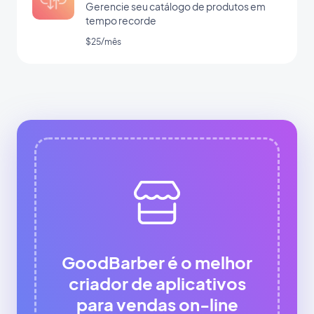
Gerencie seu catálogo de produtos em
tempo recorde
$25/mês
GoodBarber é o melhor
criador de aplicativos
para vendas on-line