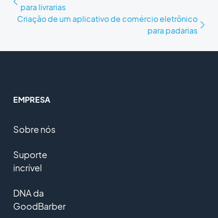
para livrarias
Criação de um aplicativo de comércio eletrônico
para padarias
EMPRESA
Sobre nós
Suporte
incrível
DNA da
GoodBarber