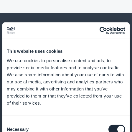
E muito mais
This website uses cookies
We use cookies to personalise content and ads, to
provide social media features and to analyse our traffic.
We also share information about your use of our site with
our social media, advertising and analytics partners who
may combine it with other information that you’ve
provided to them or that they’ve collected from your use
Pagamento expresso a partir da lista de
of their services.
produtos
Consent
Permitir a compra direta sem passar pela ficha do
Necessary
Selection