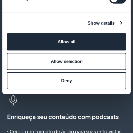
Facilite o salvamento de itens
Permita que seus leitores marquem suas análises
Show details
culturais para referência futura
Allow all
Distribua seus artigos com notificações
Allow selection
push
Notifique seus assinantes assim que um novo recurso
Deny
cultural estiver disponível em seu aplicativo
Enriqueça seu conteúdo com podcasts
Ofereça um formato de áudio para suas entrevistas,