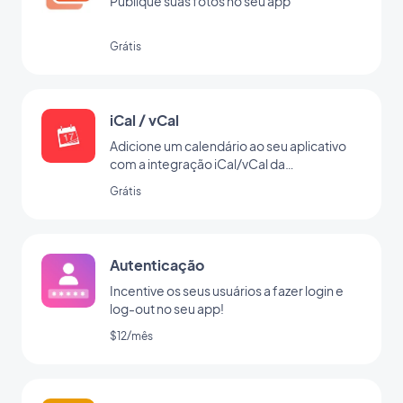
Publique suas fotos no seu app
Grátis
iCal / vCal
Adicione um calendário ao seu aplicativo
com a integração iCal/vCal da
GoodBarber
Grátis
Autenticação
Incentive os seus usuários a fazer login e
log-out no seu app!
$12/mês