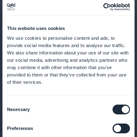
Informe seus clientes assim que um novo
componente ou PC para jogos estiver disponível
This website uses cookies
We use cookies to personalise content and ads, to
Oferecer códigos de desconto
provide social media features and to analyse our traffic.
personalizados
We also share information about your use of our site with
our social media, advertising and analytics partners who
may combine it with other information that you’ve
Oferecer promoções em determinadas linhas de
provided to them or that they’ve collected from your use
produtos para aumentar as vendas
of their services.
Consent
Extensão de marca branca
Necessary
Selection
Personalize totalmente seu aplicativo e reforce a
Preferences
identidade de sua marca