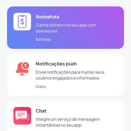
Assinatura
Ganhe dinheiro no seu app com
assinaturas
$49/mês
Notificações push
Envie notificações para manter seus
usuários engajados e informados
Grátis
Chat
Integre um serviço de mensagem
instantâneas no seu app