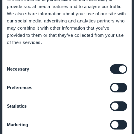
provide social media features and to analyse our traffic.
We also share information about your use of our site with
our social media, advertising and analytics partners who
Notificações push para estimular o
may combine it with other information that you’ve
aprendizado
provided to them or that they’ve collected from your use
of their services.
Envie lembretes e informe seus alunos sobre novos
cursos e atualizações importantes
Consent
Necessary
Selection
Formato de podcast para maior
Preferences
flexibilidade
Statistics
Ofereça aos alunos a possibilidade de acompanhar
os cursos em áudio, o que é perfeito para o
Marketing
aprendizado móvel