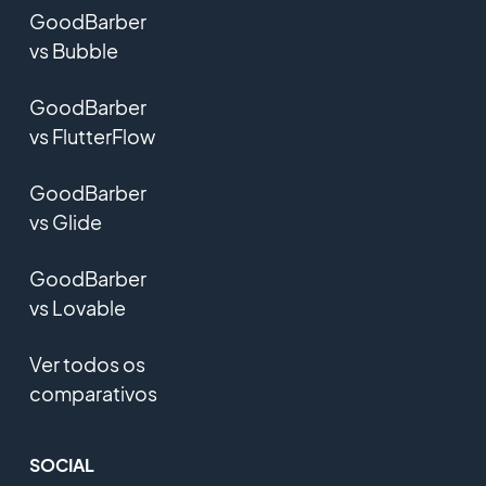
GoodBarber
vs Bubble
GoodBarber
vs FlutterFlow
GoodBarber
vs Glide
GoodBarber
vs Lovable
Ver todos os
comparativos
SOCIAL