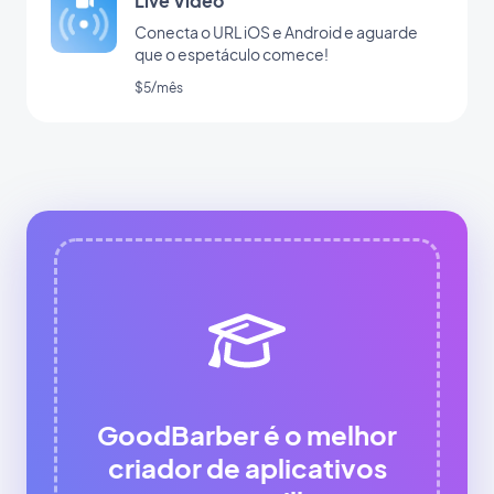
Live Video
Conecta o URL iOS e Android e aguarde
que o espetáculo comece!
$5/mês
GoodBarber é o melhor
criador de aplicativos