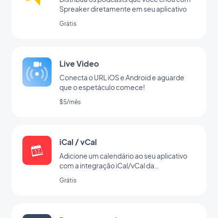
Spreaker diretamente em seu aplicativo
Grátis
Live Video
Conecta o URL iOS e Android e aguarde
que o espetáculo comece!
$5/mês
iCal / vCal
Adicione um calendário ao seu aplicativo
com a integração iCal/vCal da
GoodBarber
Grátis