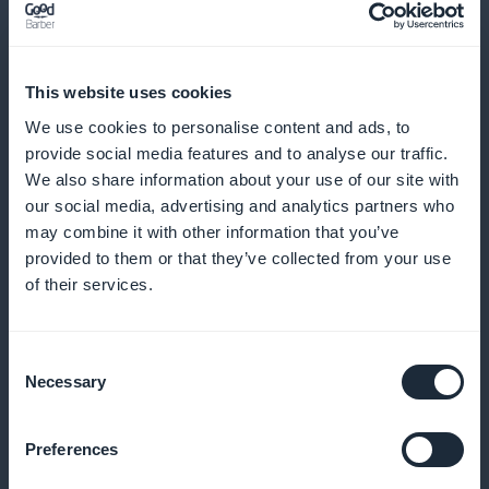
Notifique seus clientes instantaneamente sobre
novos lançamentos e promoções exclusivas
This website uses cookies
We use cookies to personalise content and ads, to
Oferecer códigos de desconto
provide social media features and to analyse our traffic.
personalizados
We also share information about your use of our site with
our social media, advertising and analytics partners who
Ofereça promoções adaptadas aos hábitos de
may combine it with other information that you’ve
compra de seus clientes para aumentar suas vendas
provided to them or that they’ve collected from your use
of their services.
Extensão de marca branca
Consent
Necessary
Selection
Promova sua marca e ofereça um aplicativo sem
mencionar o construtor de aplicativos
Preferences