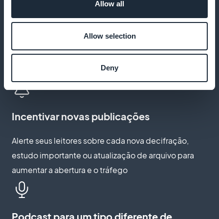
Allow all
Favoritos para revisão e monitoramento
Allow selection
Os alunos salvam seus principais artigos (léxicos,
fichas conceituais, bibliografias) para análise e
Deny
revisão posteriores, mesmo off-line
Incentivar novas publicações
Alerte seus leitores sobre cada nova decifração,
estudo importante ou atualização de arquivo para
aumentar a abertura e o tráfego
Podcast para um tipo diferente de