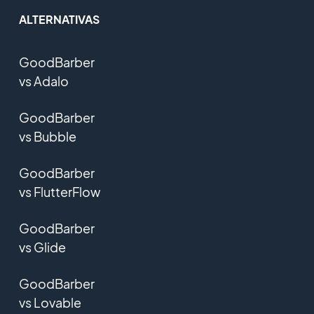
ALTERNATIVAS
GoodBarber
vs Adalo
GoodBarber
vs Bubble
GoodBarber
vs FlutterFlow
GoodBarber
vs Glide
GoodBarber
vs Lovable