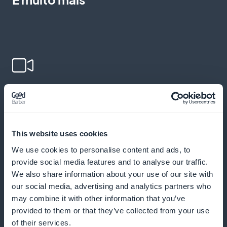
Adição de vídeos educacionais
Integrar vídeos interativos para dinamizar o
aprendizado de física
This website uses cookies
We use cookies to personalise content and ads, to
provide social media features and to analyse our traffic.
We also share information about your use of our site with
Notificações push
our social media, advertising and analytics partners who
may combine it with other information that you’ve
Envie lembretes para incentivar seus alunos a
provided to them or that they’ve collected from your use
consultar novos cursos
of their services.