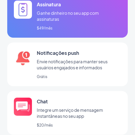
Assinatura
Ganhe dinheiro no seu app com
assinaturas
$49/mês
Notificações push
Envie notificações para manter seus
usuários engajados e informados
Grátis
Chat
Integre um serviço de mensagem
instantâneas no seu app
$20/mês