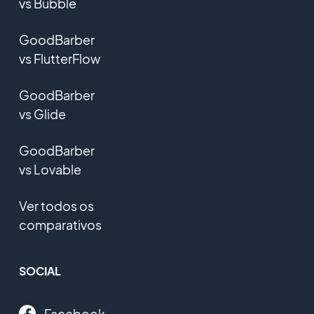
vs Bubble
GoodBarber
vs FlutterFlow
GoodBarber
vs Glide
GoodBarber
vs Lovable
Ver todos os
comparativos
SOCIAL
Facebook