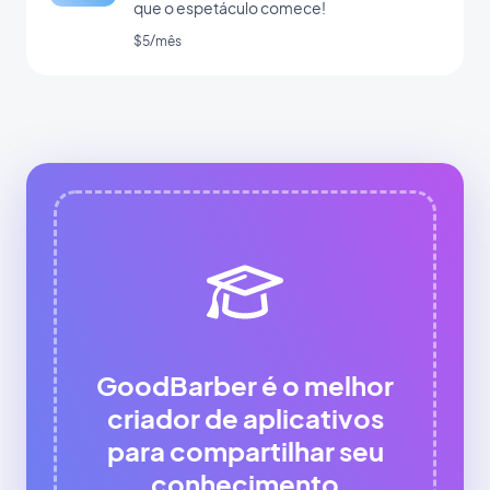
que o espetáculo comece!
$5/mês
GoodBarber é o melhor
criador de aplicativos
para compartilhar seu
conhecimento