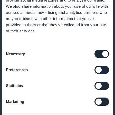
provide social media features and to analyse our traffic.
We also share information about your use of our site with
our social media, advertising and analytics partners who
may combine it with other information that you’ve
Notificações push para aumentar a
provided to them or that they’ve collected from your use
fidelidade dos alunos
of their services.
Envie alertas para informar seus alunos sobre novos
cursos e incentivá-los a progredir
Consent
Necessary
Selection
Preferences
Aprendizado em formato de podcast
Ofereça a seus alunos a oportunidade de aprender
Statistics
inglês por meio de lições de áudio que podem ser
acessadas a qualquer momento
Marketing