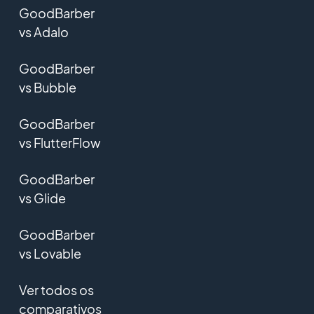
GoodBarber
vs Adalo
GoodBarber
vs Bubble
GoodBarber
vs FlutterFlow
GoodBarber
vs Glide
GoodBarber
vs Lovable
Ver todos os
comparativos