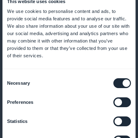
This website uses cookies
We use cookies to personalise content and ads, to
Integrar vídeos explicativos para ilustrar conceitos
provide social media features and to analyse our traffic.
complexos de TI e aumentar a compreensão
We also share information about your use of our site with
our social media, advertising and analytics partners who
may combine it with other information that you’ve
provided to them or that they’ve collected from your use
Notificações push para estimular o
of their services.
aprendizado
Envie lembretes e informe seus alunos sobre novos
Consent
Necessary
Selection
cursos e atualizações importantes
Preferences
Formato de podcast para maior
Statistics
flexibilidade