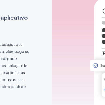
aplicativo
necessidades:
nda relâmpago ou
 você pode
itas: solução de
s são infinitas.
 todos os seus
ole a partir de