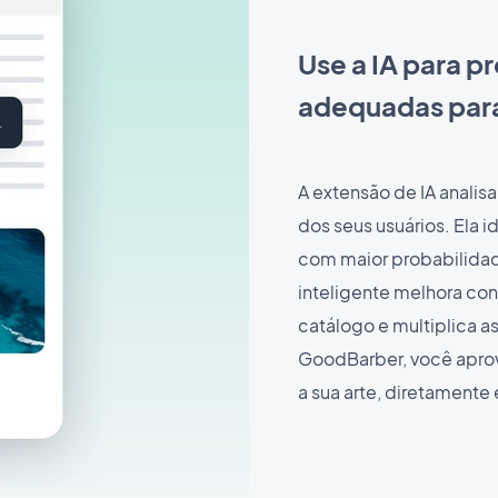
Use a IA para p
adequadas para
A extensão de IA anali
dos seus usuários. Ela i
com maior probabilidade
inteligente melhora con
catálogo e multiplica 
GoodBarber, você aprovei
a sua arte, diretamente