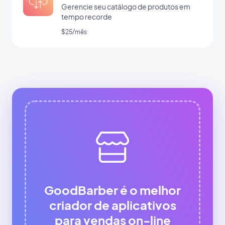
Gerencie seu catálogo de produtos em
tempo recorde
$25/mês
GoodBarber é o melhor
criador de aplicativos
para vendas on-line