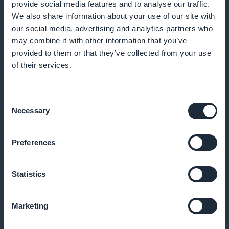
provide social media features and to analyse our traffic.
Pedido expresso com um clique
We also share information about your use of our site with
our social media, advertising and analytics partners who
Permita que seus clientes comprem diretamente da
may combine it with other information that you’ve
folha ou lista de produtos
provided to them or that they’ve collected from your use
of their services.
Notificações push personalizadas
Consent
Necessary
Selection
Anuncie seus novos produtos ou promoções ao vivo
na tela do cliente
Preferences
Statistics
Descontos baseados em perfil
Marketing
Oferecer promoções por tipo de cliente, produto ou