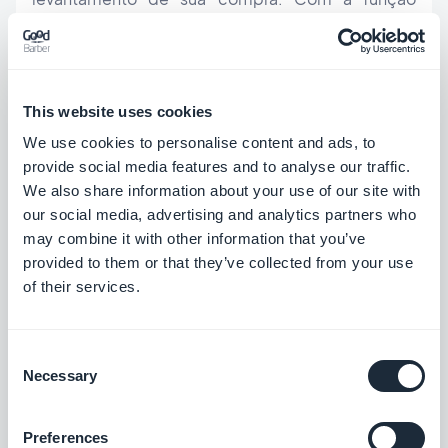
“Retirada na Loja”, eles poderão decidir se vão
retirar o seu pedido na loja. O aplicativo também
será uma forma de fidelizar o cliente. Os clientes
This website uses cookies
habituais poderão comprar os seus produtos
We use cookies to personalise content and ads, to
preferidos, na sua loja preferida, a partir do seu
provide social media features and to analyse our traffic.
celular... e recolher as suas compras no momento
We also share information about your use of our site with
our social media, advertising and analytics partners who
certo!
may combine it with other information that you’ve
provided to them or that they’ve collected from your use
of their services.
Localizador de Loja
Consent
Necessary
Selection
Preferences