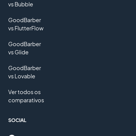
vs Bubble
GoodBarber
vs FlutterFlow
GoodBarber
vs Glide
GoodBarber
vs Lovable
Ver todos os
comparativos
SOCIAL