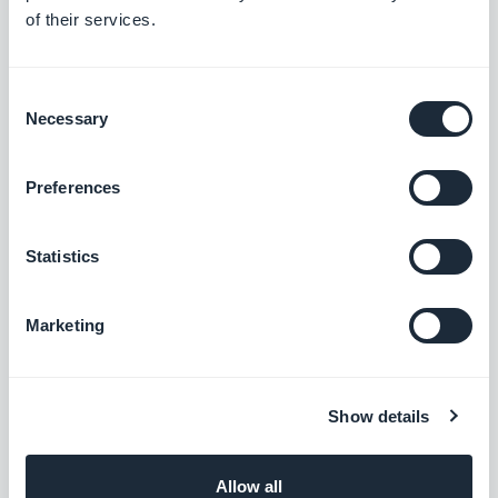
of their services.
Nesta última guia, você definirá os encerramentos
excepcionais como feriados, feriados nacionais,
Consent
Necessary
Selection
etc....
Preferences
Nota: uma vez definida a data, ela não pode ser
Statistics
alterada, apenas excluída.
Marketing
Gerenciamento de próximos
pedidos
Show details
Allow all