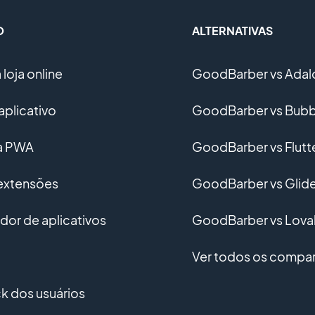
O
ALTERNATIVAS
loja online
GoodBarber vs Adal
aplicativo
GoodBarber vs Bubb
ma PWA
GoodBarber vs Flutt
 extensões
GoodBarber vs Glid
or de aplicativos
GoodBarber vs Lova
Ver todos os compar
 dos usuários