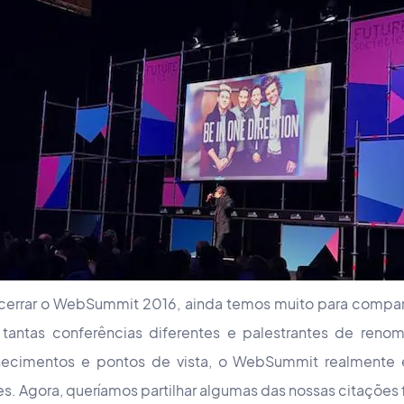
errar o WebSummit 2016, ainda temos muito para compart
ntas conferências diferentes e palestrantes de renom
hecimentos e pontos de vista, o WebSummit realmente 
. Agora, queríamos partilhar algumas das nossas citações 