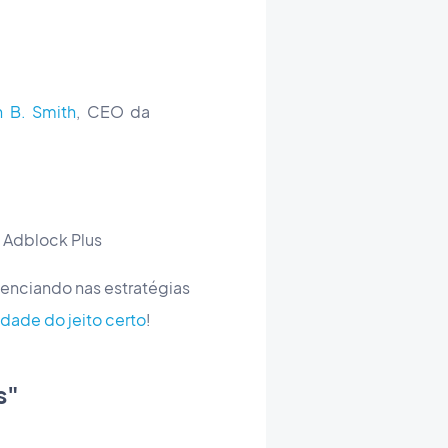
n B. Smith
, CEO da
o Adblock Plus
uenciando nas estratégias
cidade do jeito certo
!
s"