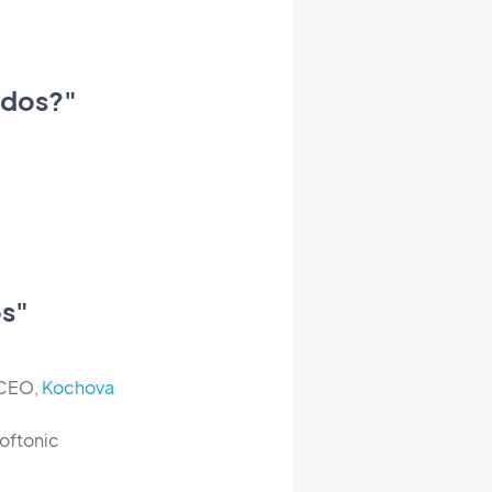
idos?"
os"
 CEO,
Kochova
oftonic