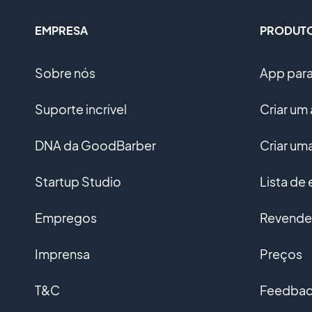
EMPRESA
PRODUT
Sobre nós
App para 
Suporte incrível
Criar um 
DNA da GoodBarber
Criar u
Startup Studio
Lista de
Empregos
Revended
Imprensa
Preços
T&C
Feedback