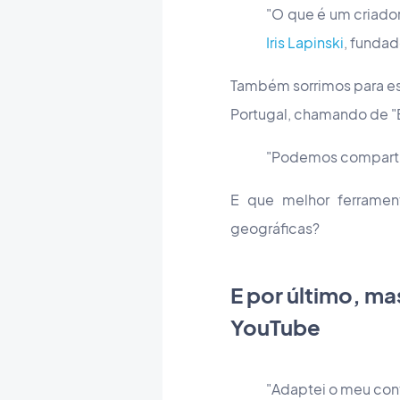
"O que é um criado
Iris Lapinski
, funda
Também sorrimos para es
Portugal, chamando de "
"Podemos compartil
E que melhor ferram
geográficas?
E por último, m
YouTube
"Adaptei o meu con