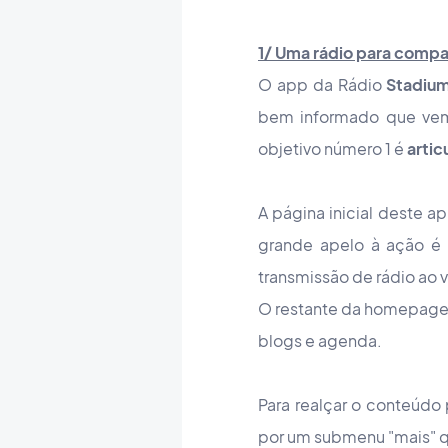
1/ Uma rádio para compar
O app da Rádio
Stadiu
bem informado que vem 
objetivo número 1 é
arti
A página inicial deste a
grande apelo à ação é 
transmissão de rádio ao
O restante da homepage 
blogs e agenda.
Para realçar o conteúdo
por um submenu "mais" qu