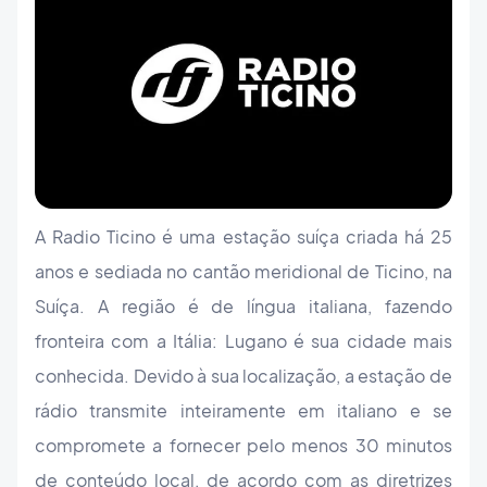
A Radio Ticino é uma estação suíça criada há 25
anos e sediada no cantão meridional de Ticino, na
Suíça. A região é de língua italiana, fazendo
fronteira com a Itália: Lugano é sua cidade mais
conhecida. Devido à sua localização, a estação de
rádio transmite inteiramente em italiano e se
compromete a fornecer pelo menos 30 minutos
de conteúdo local, de acordo com as diretrizes