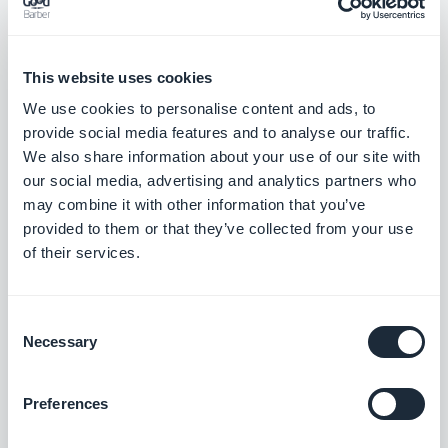
Para atrair esse público mais jovem, em setembro
de 2021, a Rádio Ticino criou um canal de vídeo de
This website uses cookies
TV – baseado nos vídeos clássicos do estilo MTV e
We use cookies to personalise content and ads, to
VH1, em vez dos reality shows que agora são
provide social media features and to analyse our traffic.
exibidos em muitos canais de música. Este novo
We also share information about your use of our site with
canal de vídeo reproduz vídeos de música
our social media, advertising and analytics partners who
may combine it with other information that you’ve
sincronizados com o feed de música ao vivo.
provided to them or that they’ve collected from your use
Usando a GoodBarber, eles conseguiram
of their services.
facilmente adicionar uma página com um player
de vídeo e sincronizar músicas e vídeos.
Consent
Necessary
Selection
Preferences