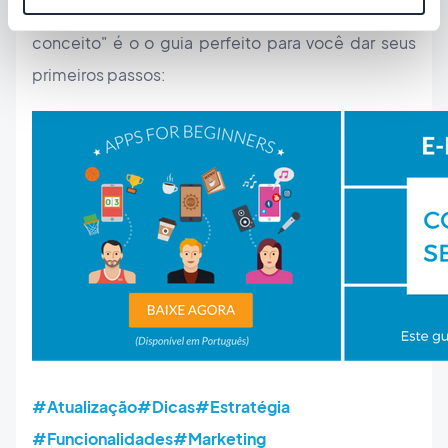
grátis "
Apps for Beginners
: Como definir o seu
conceito" é o o guia perfeito para você dar seus
primeiros passos:
#Atualização
#Dicas
#Estratégia
#Funcionalidades
#Marketing