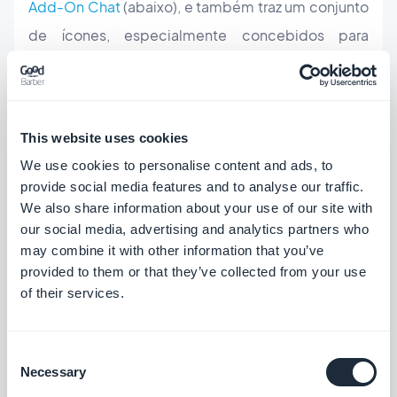
Add-On Chat
(abaixo), e também traz um conjunto
de ícones, especialmente concebidos para
estarem em harmonia com o tema. E como de
costume, é um 100% customizável.
This website uses cookies
We use cookies to personalise content and ads, to
provide social media features and to analyse our traffic.
We also share information about your use of our site with
our social media, advertising and analytics partners who
may combine it with other information that you’ve
provided to them or that they’ve collected from your use
of their services.
Claro, se você está considerando um novo design
Consent
Necessary
Selection
para o seu aplicativo, isso não significa que você