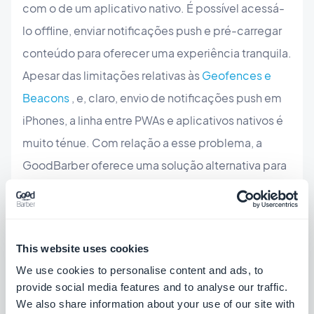
com o de um aplicativo nativo. É possível acessá-
lo offline, enviar notificações push e pré-carregar
conteúdo para oferecer uma experiência tranquila.
Apesar das limitações relativas às
Geofences e
Beacons
, e, claro, envio de notificações push em
iPhones, a linha entre PWAs e aplicativos nativos é
muito ténue. Com relação a esse problema, a
GoodBarber oferece uma solução alternativa para
contornar isso, que é enviar notificações
push via
SMS
.
This website uses cookies
Uma escolha difícil
We use cookies to personalise content and ads, to
provide social media features and to analyse our traffic.
Para escolher entre distribuir um aplicativo na Web
We also share information about your use of our site with