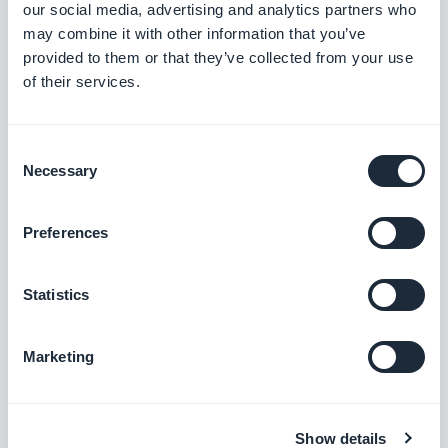
ou nas Lojas, você também deve levar alguns
our social media, advertising and analytics partners who
may combine it with other information that you’ve
outros parâmetros em consideração.
provided to them or that they’ve collected from your use
of their services.
Se você quiser usar certas funcionalidades de
geolocalização, você definitivamente terá que
Consent
seguir a rota da Store (App Store ou Google Play).
Necessary
Selection
Como vimos, os PWAs oferecem recursos de
Preferences
geolocalização, mas não geofencing ou beacons.
Esses recursos podem ser importantes ao
Statistics
promover um negócio, por exemplo.
Marketing
Com relação à Apple, alguns recursos do PWA
ainda não foram tratados no ambiente móvel do
iOS. Já mencionamos push, mas também há a
Show details