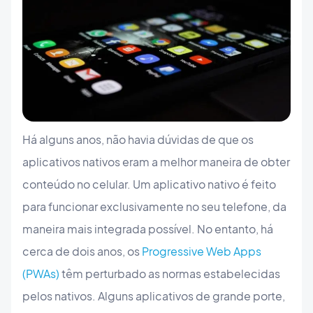
Há alguns anos, não havia dúvidas de que os
aplicativos nativos eram a melhor maneira de obter
conteúdo no celular. Um aplicativo nativo é feito
para funcionar exclusivamente no seu telefone, da
maneira mais integrada possível. No entanto, há
cerca de dois anos, os
Progressive Web Apps
(PWAs)
têm perturbado as normas estabelecidas
pelos nativos. Alguns aplicativos de grande porte,