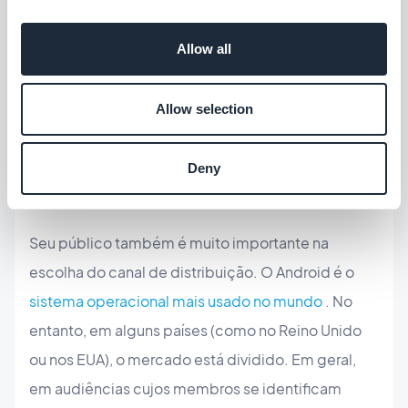
opção de instalar facilmente um PWA em uma tela
inicial. É possível fazer isso, mas você precisa
Allow all
entrar nas configurações do navegador e nem
todos estão cientes disso. No Android, assim que
Allow selection
você visita um PWA, aparece um pop-up
oferecendo diretamente para você adicionar o
Deny
aplicativo à tela inicial.
Seu público também é muito importante na
escolha do canal de distribuição. O Android é o
sistema operacional mais usado no mundo
. No
entanto, em alguns países (como no Reino Unido
ou nos EUA), o mercado está dividido. Em geral,
em audiências cujos membros se identificam