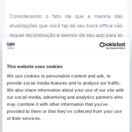
Considerando o fato de que a maioria das
atualizações que você faz de seu back office não
requer reconstrução e reenvio de seu app para as
lojas (aquelas que aparecem em verde), com $ 50
em créditos, você deve ter mais de um ano
(apenas as alterações que aparecem em cinza em
This website uses cookies
seu back office exigem que você realmente use
We use cookies to personalise content and ads, to
um crédito).
provide social media features and to analyse our traffic.
We also share information about your use of our site with
our social media, advertising and analytics partners who
may combine it with other information that you’ve
provided to them or that they’ve collected from your use
of their services.
Além disso, para envolver e surpreender os
usuários, são recomendadas 3 ou 4 atualizações