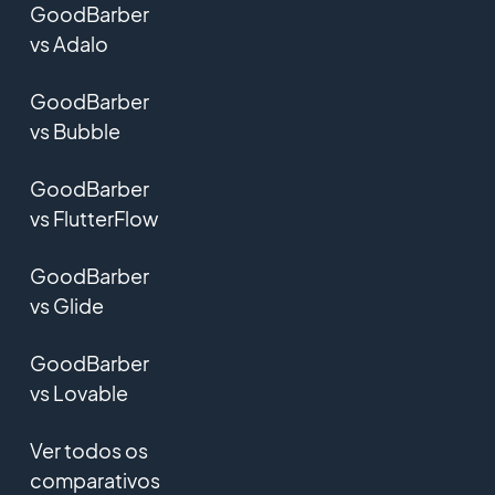
GoodBarber
vs Adalo
GoodBarber
vs Bubble
GoodBarber
vs FlutterFlow
GoodBarber
vs Glide
GoodBarber
vs Lovable
Ver todos os
comparativos