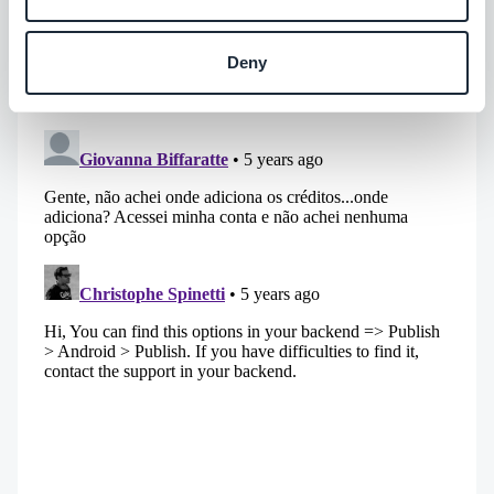
vários apps.
Deny
#Atualização
#Como Fazer
#Funcionalidades