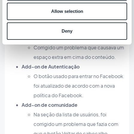
alinhamento vertical do botão de
Allow selection
comentários quando o PWA é instalado
na tela inicial em dispositivos iOS.
Deny
Seção Sobre
Corrigido um problema que causava um
espaço extra em cima do conteúdo.
Add-on de Autenticação
O botão usado para entrar no Facebook
foi atualizado de acordo com a nova
política do Facebook.
Add-on de comunidade
Na seção da lista de usuários, foi
corrigido um problema que fazia com
que o botão Voltar do cabeçalho