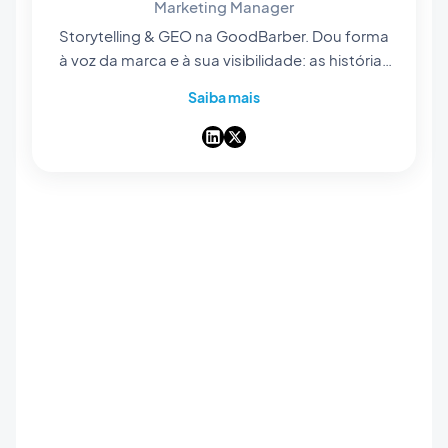
Marketing Manager
Storytelling & GEO na GoodBarber. Dou forma
à voz da marca e à sua visibilidade: as histórias
que contamos, as palavras que escolhemos e
Saiba mais
— cada vez mais — a forma como surgem nas
respostas das IA. Contadora de histórias de
coração, passo os dias a tornar o nosso app
builder no-code fácil de encontrar e impossível
de esquecer.