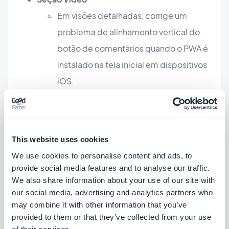
Em visões detalhadas, corrige um
problema de alinhamento vertical do
botão de comentários quando o PWA é
instalado na tela inicial em dispositivos
iOS.
Seção Mapa
Corrigido um problema que causava o
botão flutuante do mapa, oculto pela
This website uses cookies
TabBar.
We use cookies to personalise content and ads, to
Nas visualizações detalhadas,
provide social media features and to analyse our traffic.
corrigimos um problema que fazia com
We also share information about your use of our site with
our social media, advertising and analytics partners who
que a barra de ferramentas inferior ainda
may combine it with other information that you’ve
estivesse visível quando o usuário
provided to them or that they’ve collected from your use
estava rolando pelo painel.