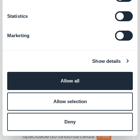
formas não fossem aplicadas nos
cabeçalhos dos widgets de Pesquisa.
Statistics
Android
As formas agora são aplicadas aos widgets
Marketing
em dispositivos Tablet e Desktop.
PWA
Nos widgets de Podcasts que usam o
Show details
modelo de Reprodução Clássica, corrigido
um problema que fazia com que o título do
Allow all
cabeçalho não fosse corretamente alinhado
ao centro.
PWA
Allow selection
Nos widgets de Podcasts que usam o
modelo de Reprodução Clássica, corrigido
Deny
um problema que tornava impossível alterar a
opacidade do fundo da célula.
PWA