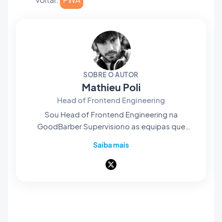
SOBRE O AUTOR
Mathieu Poli
Head of Frontend Engineering
Sou Head of Frontend Engineering na
GoodBarber Supervisiono as equipas que
concebem os motores de renderização no
Saiba mais
coração da nossa plataforma no-code: são
elas que dão vida aos projetos dos nossos
utilizadores e os transformam em aplicações
nativas, fluidas e cuidadas. Tudo o que se vê e
se manipula no ecrã passa pelas suas mãos.
Pioneiro do no-code móvel, apaixonado por
arquitetura de software e design de produto,