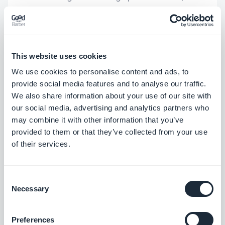
corrigido um problema que fazia com que os
links internos fossem abertos no navegador
da web.
iOS
This website uses cookies
Nos widgets de Som que usam o modelo de
We use cookies to personalise content and ads, to
Reprodução Clássica, corrigido um
provide social media features and to analyse our traffic.
problema que poderia impedir a exibição do
We also share information about your use of our site with
our social media, advertising and analytics partners who
ícone de reprodução.
Android
may combine it with other information that you’ve
Nos widgets de Mapa que usam o modelo de
provided to them or that they’ve collected from your use
of their services.
Visualização de Mapa, corrigido um problema
que fazia com que o cabeçalho fosse exibido
com um fundo branco quando deveria ser
Consent
Necessary
Selection
transparente.
Android
Corrigido um problema que fazia com que as
Preferences