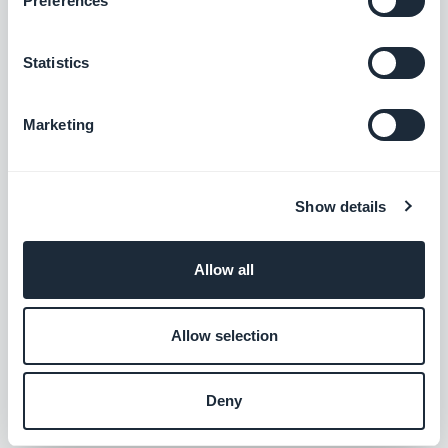
Preferences
Statistics
Paul-François Simoni, Quarta-Feira 12
Março 2025
O que há de novo na
Marketing
GoodBarber? Fevereiro de
2025
Show details
Paul-François Simoni, Quarta-Feira 5
Fevereiro 2025
O que há de novo na
GoodBarber? Janeiro de 2025
Allow all
Allow selection
1
…
3
4
5
…
27
Deny