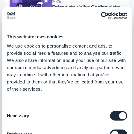
2025
Entrevista : Vibe Coding visto
pela GoodBarber
This website uses cookies
Paul-François Simoni, Quarta-Feira 2 Abril
2025
We use cookies to personalise content and ads, to
O que há de novo na
GoodBarber? Março de 2025
provide social media features and to analyse our traffic.
We also share information about your use of our site with
our social media, advertising and analytics partners who
may combine it with other information that you’ve
Muriel Santoni, Quinta-Feira 27 Março
provided to them or that they’ve collected from your use
2025
Adicione estilo a seus textos
of their services.
com configurações de
espaçamento
Consent
Necessary
Selection
Sergio Miranda Carvalho, Segunda-Feira
17 Março 2025
GoodBarber x Android 15