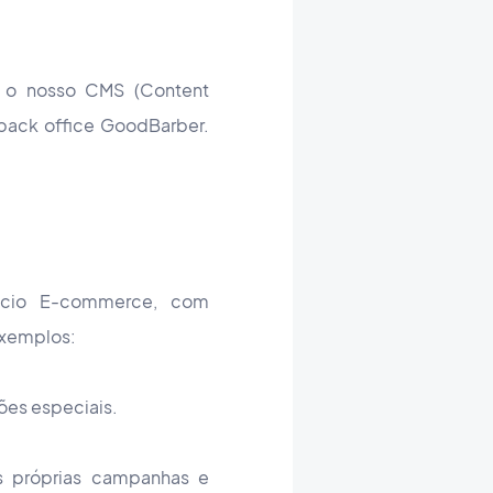
ar o nosso CMS (Content
back office
GoodBarber.
ócio E-commerce, com
exemplos:
ções especiais.
as próprias campanhas e