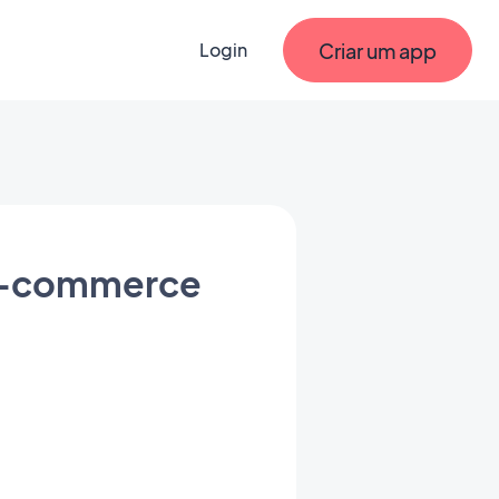
Criar um app
Login
 e-commerce