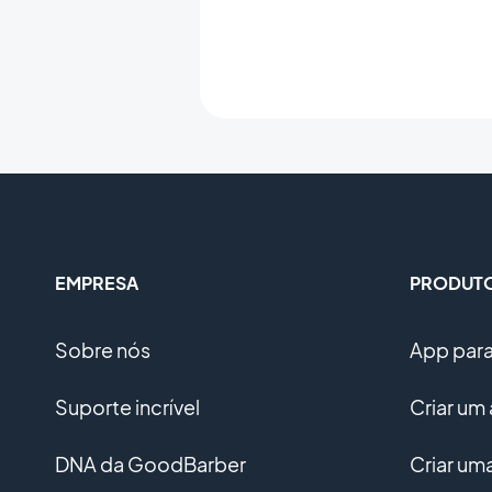
EMPRESA
PRODUT
Sobre nós
App para 
Suporte incrível
Criar um 
DNA da GoodBarber
Criar u