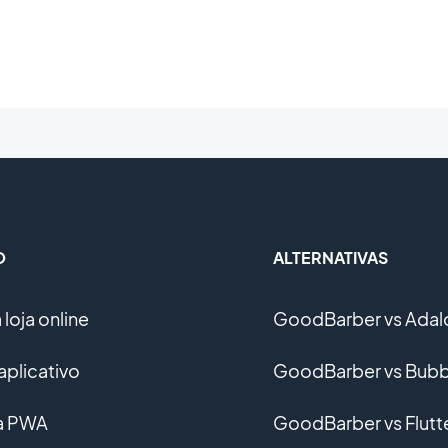
O
ALTERNATIVAS
loja online
GoodBarber vs Adal
aplicativo
GoodBarber vs Bubb
ma PWA
GoodBarber vs Flutt