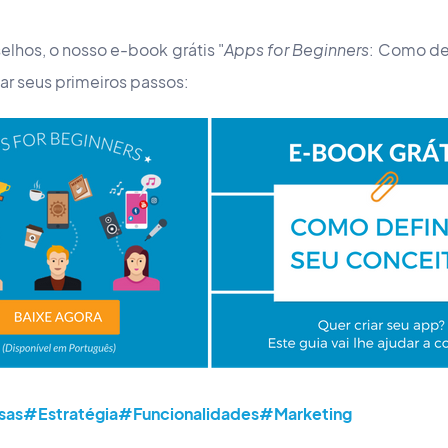
elhos, o nosso e-book grátis "
Apps for Beginners
: Como def
ar seus primeiros passos:
sas
#Estratégia
#Funcionalidades
#Marketing