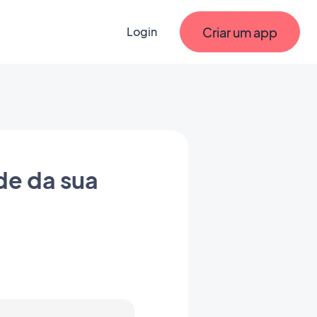
Criar um app
Login
de da sua