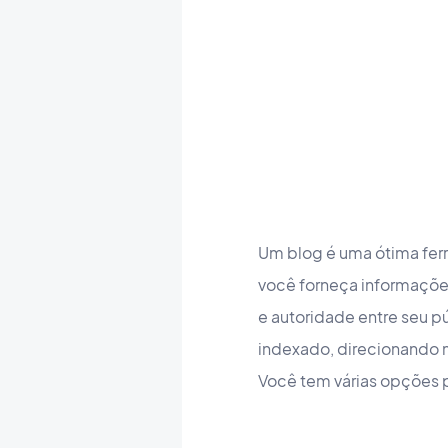
Um blog é uma ótima ferr
você forneça informações 
e autoridade entre seu p
indexado, direcionando m
Você tem várias opções p