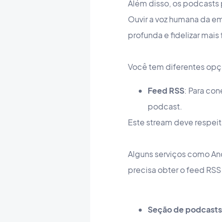
Além disso, os podcasts
Ouvir a voz humana da e
profunda e fidelizar mais
Você tem diferentes opçõ
Feed RSS
: Para co
podcast.
Este stream deve respei
Alguns serviços como Anc
precisa obter o feed RSS
Seção de podcasts