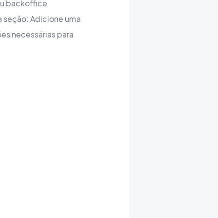
eu backoffice
a seção: Adicione uma
ões necessárias para