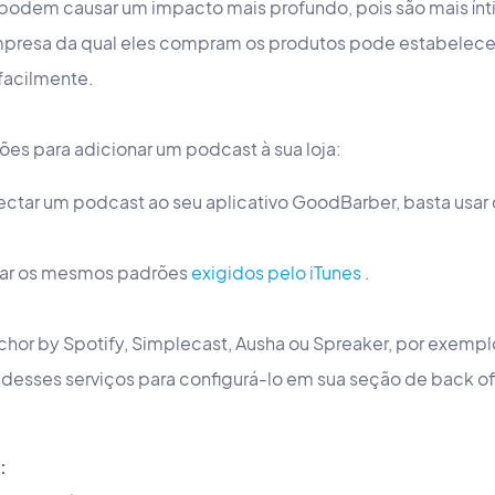
 podem causar um impacto mais profundo, pois são mais ínt
mpresa da qual eles compram os produtos pode estabelec
 facilmente.
es para adicionar um podcast à sua loja:
nectar um podcast ao seu aplicativo GoodBarber, basta usar 
tar os mesmos padrões
exigidos pelo iTunes
.
hor by Spotify, Simplecast, Ausha ou Spreaker, por exempl
 desses serviços para configurá-lo em sua seção de back of
: