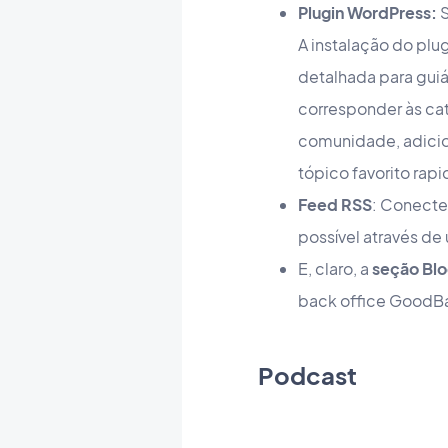
Plugin WordPress:
S
A instalação do plu
detalhada para guiá
corresponder às cat
comunidade, adicio
tópico favorito ra
Feed RSS
: Conecte
possível através de
E, claro, a
seção Bl
back office GoodBa
Podcast