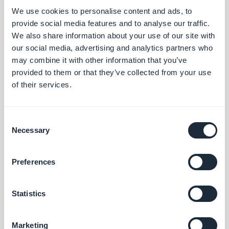
We use cookies to personalise content and ads, to
Agora podes definir as opções para o user final
provide social media features and to analyse our traffic.
para pesquisar dentro de um ou mais
We also share information about your use of our site with
campos
dropdown e encontrar outros users com
our social media, advertising and analytics partners who
may combine it with other information that you’ve
as mesmas preferências alimentares.
provided to them or that they’ve collected from your use
of their services.
Consent
Necessary
Selection
Preferences
Statistics
Para o fazeres, terás de ir à tab
Definições
, na
seção
User
, ativar a
Ferramenta de Pesquisa
e
Marketing