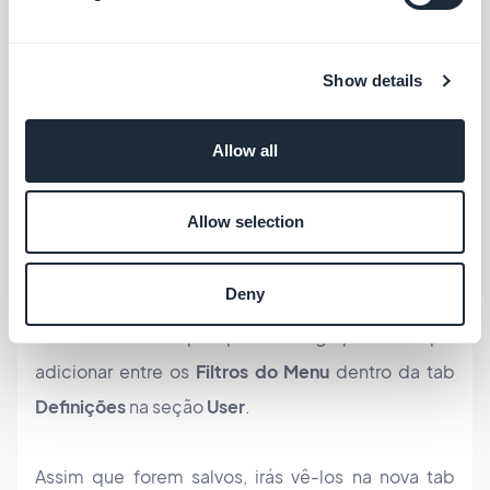
fazer o check no campo do dropdown onde
pretendes ativar a pesquisa.
Show details
O que acontece quando 2 Add-
Allow all
Ons trabalham em conjunto?
Allow selection
Se estás a usar o
Add-On User Group
poderás
adicionar uma segunda tab e a pesquisa avançada
Deny
entre os grupos.
Para adicionares a pesquisa entre grupos terás que
adicionar entre os
Filtros do Menu
dentro da tab
Definições
na seção
User
.
Assim que forem salvos, irás vê-los na nova tab