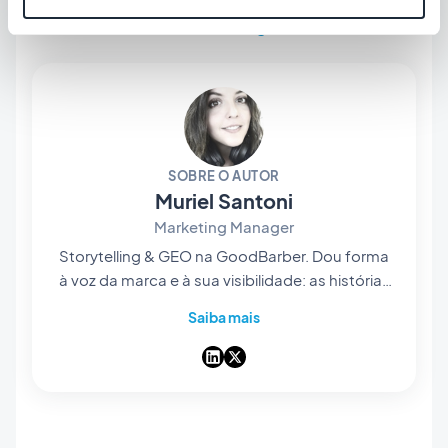
#Funcionalidades
#Marketing
SOBRE O AUTOR
Muriel Santoni
Marketing Manager
Storytelling & GEO na GoodBarber. Dou forma
à voz da marca e à sua visibilidade: as histórias
que contamos, as palavras que escolhemos e
Saiba mais
— cada vez mais — a forma como surgem nas
respostas das IA. Contadora de histórias de
coração, passo os dias a tornar o nosso app
builder no-code fácil de encontrar e impossível
de esquecer.