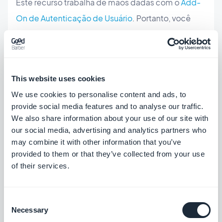
Este recurso trabalha de mãos dadas com o
Add-
On de Autenticação de Usuário
. Portanto, você
deve estar inscrito no Plano Avançado, para poder
aproveitar esta nova atualização.
This website uses cookies
Para ativar é fácil, basta ir ao menu:
We use cookies to personalise content and ads, to
provide social media features and to analyse our traffic.
Usuários > Meu Usuários > Configurações > Perfil do
We also share information about your use of our site with
Usuário
our social media, advertising and analytics partners who
may combine it with other information that you’ve
provided to them or that they’ve collected from your use
of their services.
Consent
Necessary
Selection