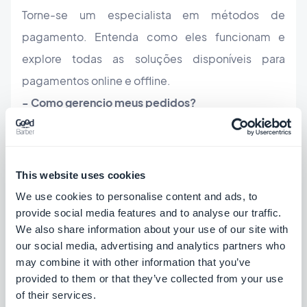
Torne-se um especialista em métodos de
pagamento. Entenda como eles funcionam e
explore todas as soluções disponíveis para
pagamentos online e offline.
- Como gerencio meus pedidos?
Não perca um único cliente aprendendo como
gerenciar seus pedidos e como lidar com pedidos
abandonados de seus clientes.
This website uses cookies
- Como faço para maximizar minhas vendas?
We use cookies to personalise content and ads, to
Crie suas melhores estratégias de vendas,
provide social media features and to analyse our traffic.
We also share information about your use of our site with
descobrindo todas as ferramentas à sua
our social media, advertising and analytics partners who
disposição para aumentar suas vendas, como
may combine it with other information that you’ve
notificações push ou como incentivar compras
provided to them or that they’ve collected from your use
of their services.
recorrentes de seus clientes.