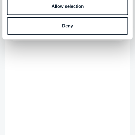
Storytelling & GEO na GoodBarber. Dou forma
Allow selection
à voz da marca e à sua visibilidade: as histórias
que contamos, as palavras que escolhemos e
Saiba mais
— cada vez mais — a forma como surgem nas
Deny
respostas das IA. Contadora de histórias de
coração, passo os dias a tornar o nosso app
builder no-code fácil de encontrar e impossível
de esquecer.